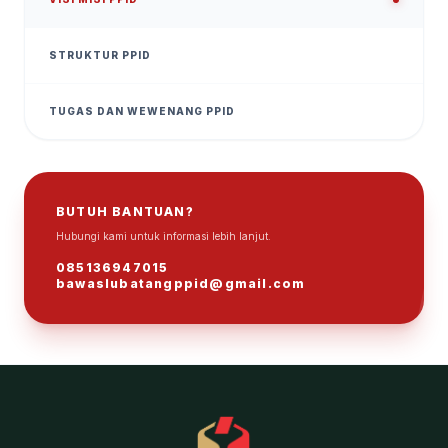
STRUKTUR PPID
TUGAS DAN WEWENANG PPID
BUTUH BANTUAN?
Hubungi kami untuk informasi lebih lanjut.
ℹ
085136947015
bawaslubatangppid@gmail.com