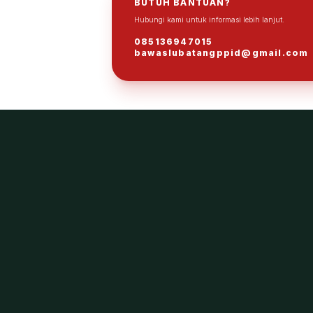
BUTUH BANTUAN?
Hubungi kami untuk informasi lebih lanjut.
085136947015
bawaslubatangppid@gmail.com